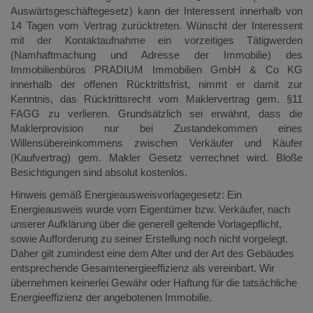
Auswärtsgeschäftegesetz) kann der Interessent innerhalb von
14 Tagen vom Vertrag zurücktreten. Wünscht der Interessent
mit der Kontaktaufnahme ein vorzeitiges Tätigwerden
(Namhaftmachung und Adresse der Immobilie) des
Immobilienbüros PRADIUM Immobilien GmbH & Co KG
innerhalb der offenen Rücktrittsfrist, nimmt er damit zur
Kenntnis, das Rücktrittsrecht vom Maklervertrag gem. §11
FAGG zu verlieren. Grundsätzlich sei erwähnt, dass die
Maklerprovision nur bei Zustandekommen eines
Willensübereinkommens zwischen Verkäufer und Käufer
(Kaufvertrag) gem. Makler Gesetz verrechnet wird. Bloße
Besichtigungen sind absolut kostenlos.
Hinweis gemäß Energieausweisvorlagegesetz: Ein
Energieausweis wurde vom Eigentümer bzw. Verkäufer, nach
unserer Aufklärung über die generell geltende Vorlagepflicht,
sowie Aufforderung zu seiner Erstellung noch nicht vorgelegt.
Daher gilt zumindest eine dem Alter und der Art des Gebäudes
entsprechende Gesamtenergieeffizienz als vereinbart. Wir
übernehmen keinerlei Gewähr oder Haftung für die tatsächliche
Energieeffizienz der angebotenen Immobilie.