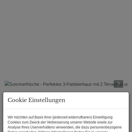
Beschreibung
Cookie Einstellungen
Bestehend aus 3 Wohneinheiten heißt dieses Mehrfamilienhaus
Wir möchten auf Basis Ihrer (jederzeit widerrufbaren) Einwilligung
in Baden Sie und Ihre Familie willkommen mit Garten, 2
Cookies zum Zweck der Verbesserung unserer Website sowie zur
Terrassen und Grünblick! Für alle die ihre monatlichen
Analyse Ihres Userverhaltens verwenden, die dazu personenbezogene