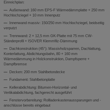
Einreichplan:
—
Außenwand: 160 mm EPS-F Wärmedämmplatte + 250 mm
Hochlochziegel + 10 mm Innenputz
—
Innenwand massiv: 150/250 mm Hochlochziegel, beidseitig
verputzt
—
Trennwand: 2 × 12,5 mm GK-Platte mit 75 mm CW-
Ständerprofil + ISOVER Klemmfilz-Dämmung
—
Dachkonstruktion (45°): Massivholzsparren, Dachlattung,
Konterlattung, Abdichtungsbahn, 80 + 160 mm
Wärmedämmung in Holzkonstruktion, Dampfsperre +
Dampfbremse
—
Decken: 200 mm Stahlbetondecke
—
Fundament: Stahlbetonplatte
—
Kellerabdichtung: Bitumen-Horizontal- und
Vertikalabdichtung, fachgerecht ausgeführt
—
Fenstervorbereitung: Rollladenkastenaussparungen und -
anschlüsse bereits eingebaut