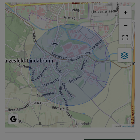
+
−
Tiles ©
basemap.at