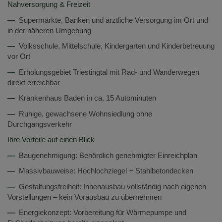
Nahversorgung & Freizeit
—
Supermärkte, Banken und ärztliche Versorgung im Ort und
in der näheren Umgebung
—
Volksschule, Mittelschule, Kindergarten und Kinderbetreuung
vor Ort
—
Erholungsgebiet Triestingtal mit Rad- und Wanderwegen
direkt erreichbar
—
Krankenhaus Baden in ca. 15 Autominuten
—
Ruhige, gewachsene Wohnsiedlung ohne
Durchgangsverkehr
Ihre Vorteile auf einen Blick
—
Baugenehmigung: Behördlich genehmigter Einreichplan
—
Massivbauweise: Hochlochziegel + Stahlbetondecken
—
Gestaltungsfreiheit: Innenausbau vollständig nach eigenen
Vorstellungen – kein Vorausbau zu übernehmen
—
Energiekonzept: Vorbereitung für Wärmepumpe und