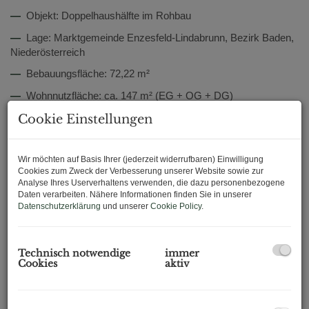
—
Objekt: Doppelhaushälfte im Rohbau
—
Lage: Marktgemeinde Enzesfeld-Lindabrunn, Bezirk Baden,
Niederösterreich
—
Bebauungsfläche: 72,22 m²
—
Wohnnutzfläche: ca. 147 m² (EG + OG + DG)
—
Keller: ca. 55 m²
Cookie Einstellungen
—
Carport: ca. 35 m² (nicht ausgeführt)
—
Stockwerke: Keller – Erdgeschoss – Obergeschoss –
Wir möchten auf Basis Ihrer (jederzeit widerrufbaren) Einwilligung
Cookies zum Zweck der Verbesserung unserer Website sowie zur
Dachgeschoss
Analyse Ihres Userverhaltens verwenden, die dazu personenbezogene
Daten verarbeiten. Nähere Informationen finden Sie in unserer
—
Bauweise: Massivbau, Hochlochziegel 250 mm,
Datenschutzerklärung
und unserer
Cookie Policy
.
Stahlbetondecken
—
Baugenehmigung: Behördlich genehmigter Einreichplan,
Bescheid der Marktgemeinde 2022
Technisch notwendige
immer
Cookies
aktiv
—
Zustand: Rohbau – Innenausbau vollständig nach
Käuferwunsch gestaltbar