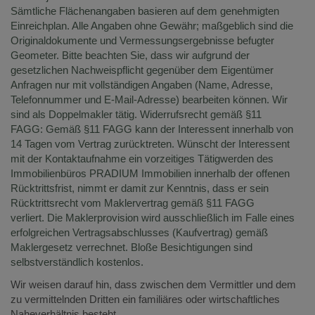
Sämtliche Flächenangaben basieren auf dem genehmigten
Einreichplan. Alle Angaben ohne Gewähr; maßgeblich sind die
Originaldokumente und Vermessungsergebnisse befugter
Geometer. Bitte beachten Sie, dass wir aufgrund der
gesetzlichen Nachweispflicht gegenüber dem Eigentümer
Anfragen nur mit vollständigen Angaben (Name, Adresse,
Telefonnummer und E-Mail-Adresse) bearbeiten können.
Wir
sind als Doppelmakler tätig.
Widerrufsrecht gemäß §11
FAGG:
Gemäß §11 FAGG kann der Interessent innerhalb von
14 Tagen vom Vertrag zurücktreten. Wünscht der Interessent
mit der Kontaktaufnahme ein vorzeitiges Tätigwerden des
Immobilienbüros PRADIUM Immobilien innerhalb der offenen
Rücktrittsfrist, nimmt er damit zur Kenntnis, dass er sein
Rücktrittsrecht vom Maklervertrag gemäß §11 FAGG
verliert.
Die Maklerprovision wird ausschließlich im Falle eines
erfolgreichen Vertragsabschlusses (Kaufvertrag) gemäß
Maklergesetz verrechnet. Bloße Besichtigungen sind
selbstverständlich kostenlos.
Wir weisen darauf hin, dass zwischen dem Vermittler und dem
zu vermittelnden Dritten ein familiäres oder wirtschaftliches
Naheverhältnis besteht.