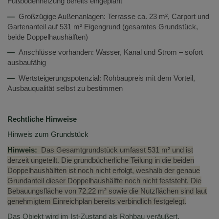
Fußbodenheizung bereits eingeplant
—
Großzügige Außenanlagen: Terrasse ca. 23 m², Carport und
Gartenanteil auf 531 m² Eigengrund (gesamtes Grundstück,
beide Doppelhaushälften)
—
Anschlüsse vorhanden: Wasser, Kanal und Strom – sofort
ausbaufähig
—
Wertsteigerungspotenzial: Rohbaupreis mit dem Vorteil,
Ausbauqualität selbst zu bestimmen
Rechtliche Hinweise
Hinweis zum Grundstück
Hinweis:
Das Gesamtgrundstück umfasst 531 m² und ist
derzeit ungeteilt. Die grundbücherliche Teilung in die beiden
Doppelhaushälften ist noch nicht erfolgt, weshalb der genaue
Grundanteil dieser Doppelhaushälfte noch nicht feststeht. Die
Bebauungsfläche von 72,22 m² sowie die Nutzflächen sind laut
genehmigtem Einreichplan bereits verbindlich festgelegt.
Das Objekt wird im Ist-Zustand als Rohbau veräußert.