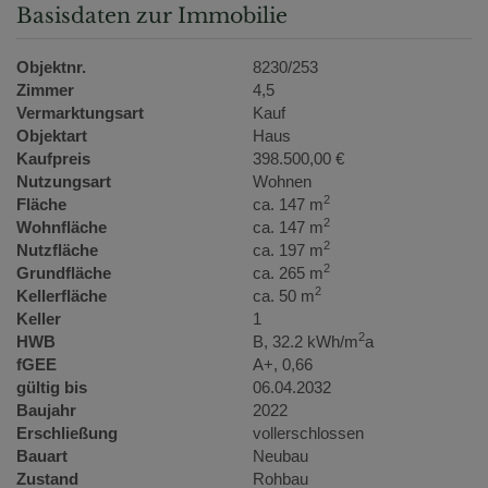
Basisdaten zur Immobilie
Objektnr.
8230/253
Zimmer
4,5
Vermarktungsart
Kauf
Objektart
Haus
Kaufpreis
398.500,00 €
Nutzungsart
Wohnen
2
Fläche
ca. 147 m
2
Wohnfläche
ca. 147 m
2
Nutzfläche
ca. 197 m
2
Grundfläche
ca. 265 m
2
Kellerfläche
ca. 50 m
Keller
1
2
HWB
B, 32.2 kWh/m
a
fGEE
A+, 0,66
gültig bis
06.04.2032
Baujahr
2022
Erschließung
vollerschlossen
Bauart
Neubau
Zustand
Rohbau