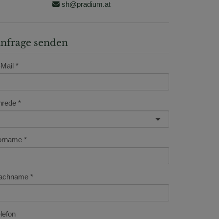
sh@pradium.at
nfrage senden
Mail
nrede
orname
achname
lefon