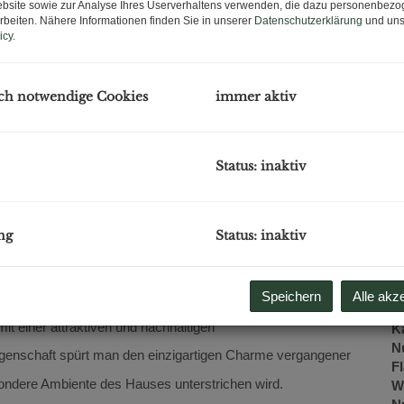
bsite sowie zur Analyse Ihres Userverhaltens verwenden, die dazu personenbez
B
rbeiten. Nähere Informationen finden Sie in unserer
Datenschutzerklärung
und uns
H
icy
.
m
ch notwendige Cookies
immer aktiv
P
G
G
Status: inaktiv
B
ng
Status: inaktiv
O
Z
V
Speichern
Alle akz
em gepflegten historischen Zinshaus und vereint den
O
it einer attraktiven und nachhaltigen
K
N
iegenschaft spürt man den einzigartigen Charme vergangener
F
besondere Ambiente des Hauses unterstrichen wird.
W