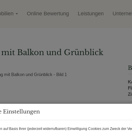
bilien
Online Bewertung
Leistungen
Untern
 mit Balkon und Grünblick
B
K
F
Z
 Einstellungen
P
K
n auf Basis Ihrer (jederzeit widerrufbaren) Einwilligung Cookies zum Zweck der V