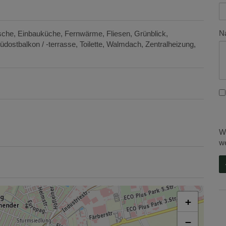
Na
sche
Einbauküche
Fernwärme
Fliesen
Grünblick
üdostbalkon / -terrasse
Toilette
Walmdach
Zentralheizung
Wi
we
+
−