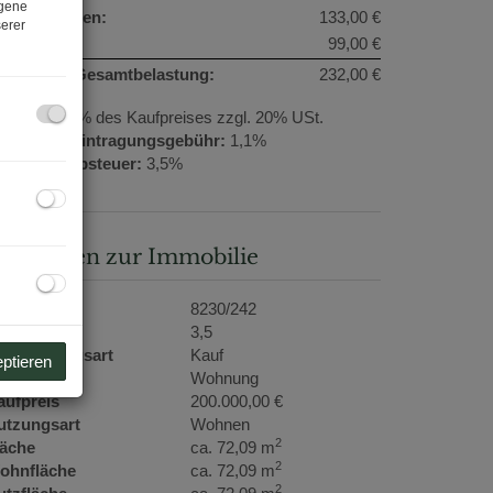
ogene
etriebskosten:
133,00 €
erer
eizkosten:
99,00 €
onatliche Gesamtbelastung:
232,00 €
rovision:
3% des Kaufpreises zzgl. 20% USt.
rundbucheintragungsgebühr:
1,1%
runderwerbsteuer:
3,5%
asisdaten zur Immobilie
bjektnr.
8230/242
immer
3,5
ermarktungsart
Kauf
eptieren
bjektart
Wohnung
aufpreis
200.000,00 €
utzungsart
Wohnen
2
läche
ca. 72,09 m
2
ohnfläche
ca. 72,09 m
2