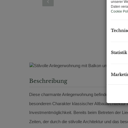
unserer We
Daten vera
Cookie Pol
Technis
Statistik
Marketi
Beschreibung
Diese charmante Anlegerwohnung befindet sich in ein
besonderen Charakter klassischer Altbauarchitektur m
Investmentmöglichkeit. Bereits beim Betreten der L
Zeiten, der durch die stilvolle Architektur und das 