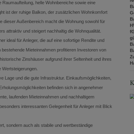
N
 Raumaufteilung, helle Wohnbereiche sowie eine
B
t ist der ruhige Balkon, der zusätzlichen Wohnkomfort
G
B
de dieser Außenbereich macht die Wohnung sowohl für
H
 attraktiv und steigert nachhaltig die Wohnqualität.
f
gü
er ideal für Anleger, die auf eine sofortige Rendite und
B
h bestehende Mieteinnahmen profitieren Investoren von
B
Z
 historische Zinshäuser aufgrund ihrer Seltenheit und ihres
H
ge Wertsteigerungen.
e Lage und die gute Infrastruktur. Einkaufsmöglichkeiten,
K
 Erholungsmöglichkeiten befinden sich in angenehmer
ente, laufenden Mieteinnahmen und nachhaltigem
besonders interessanten Gelegenheit für Anleger mit Blick
tert, sondern auch als stabile und wertbeständige