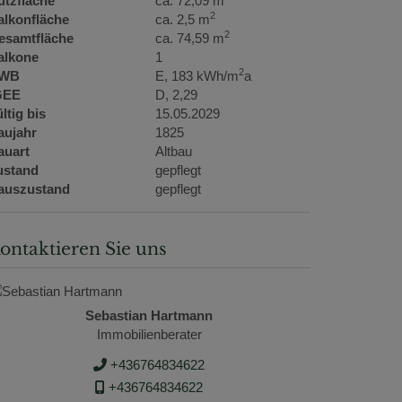
utzfläche
ca. 72,09 m
2
alkonfläche
ca. 2,5 m
2
esamtfläche
ca. 74,59 m
alkone
1
2
WB
E, 183 kWh/m
a
GEE
D, 2,29
ltig bis
15.05.2029
aujahr
1825
auart
Altbau
ustand
gepflegt
auszustand
gepflegt
ontaktieren Sie uns
Sebastian Hartmann
Immobilienberater
+436764834622
+436764834622