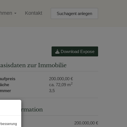
ehmen
Kontakt
Suchagent anlegen
Download Expose
asisdaten zur Immobilie
aufpreis
200.000,00 €
2
läche
ca. 72,09 m
immer
3,5
reisinformation
aufpreis:
200.000,00 €
erbesserung