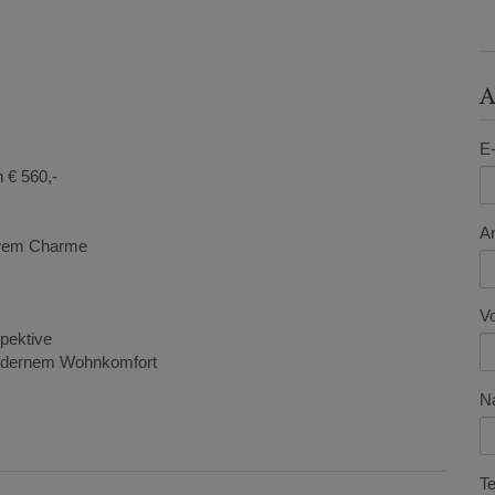
A
E-
 € 560,-
A
derem Charme
V
spektive
 modernem Wohnkomfort
N
Te