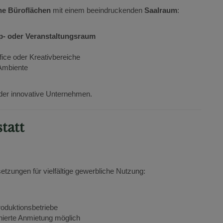
he Büroflächen
mit einem beeindruckenden
Saalraum
:
p- oder Veranstaltungsraum
ice oder Kreativbereiche
Ambiente
 oder innovative Unternehmen.
tatt
tzungen für vielfältige gewerbliche Nutzung:
roduktionsbetriebe
ierte Anmietung möglich