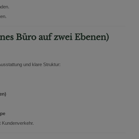
nden.
gen.
nes Büro auf zwei Ebenen)
sstattung und klare Struktur:
en)
mpe
t Kundenverkehr.