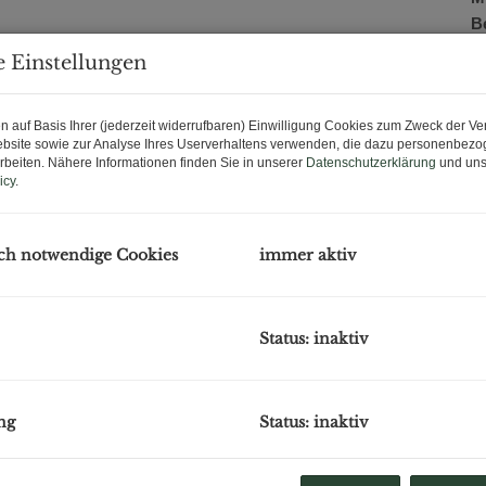
B
U
 Einstellungen
m
US
n auf Basis Ihrer (jederzeit widerrufbaren) Einwilligung Cookies zum Zweck der V
bsite sowie zur Analyse Ihres Userverhaltens verwenden, die dazu personenbez
P
rbeiten. Nähere Informationen finden Sie in unserer
Datenschutzerklärung
und uns
icy
.
K
V
ch notwendige Cookies
immer aktiv
Top 4.2 OG
B
O
Status: inaktiv
V
O
Mi
N
ng
Status: inaktiv
Sc
et unterschiedlichste
Lager-, Büro-, Werkstatt- und
F
tive, Produktion, Studio, Lager oder Verwaltung.