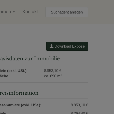
ehmen
Kontakt
Suchagent anlegen
Download Expose
asisdaten zur Immobilie
ete (exkl. USt.)
8.953,10 €
2
läche
ca. 690 m
reisinformation
esamtmiete (exkl. USt.):
8.953,10 €
iete:
8.264,40 €