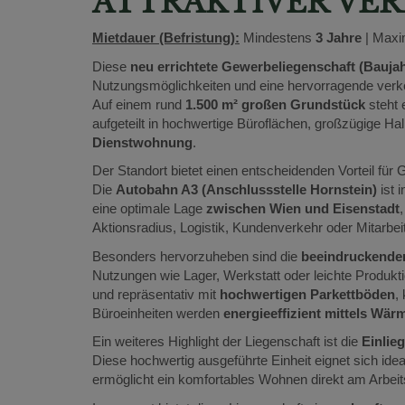
ATTRAKTIVER VE
Mietdauer (Befristung):
Mindestens
3 Jahre
| Maxi
Diese
neu errichtete Gewerbeliegenschaft (Baujah
Nutzungsmöglichkeiten und eine hervorragende verk
Auf einem rund
1.500 m² großen Grundstück
steht 
aufgeteilt in hochwertige Büroflächen, großzügige Hal
Dienstwohnung
.
Der Standort bietet einen entscheidenden Vorteil für
Die
Autobahn A3 (Anschlussstelle Hornstein)
ist 
eine optimale Lage
zwischen Wien und Eisenstadt
Aktionsradius, Logistik, Kundenverkehr oder Mitarbei
Besonders hervorzuheben sind die
beeindruckenden
Nutzungen wie Lager, Werkstatt oder leichte Produkt
und repräsentativ mit
hochwertigen Parkettböden
,
Büroeinheiten werden
energieeffizient mittels Wä
Ein weiteres Highlight der Liegenschaft ist die
Einlie
Diese hochwertig ausgeführte Einheit eignet sich ide
ermöglicht ein komfortables Wohnen direkt am Arbeits