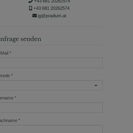
+43 681 20262574
+43 681 20262574
jg@pradium.at
nfrage senden
Mail
nrede
orname
achname