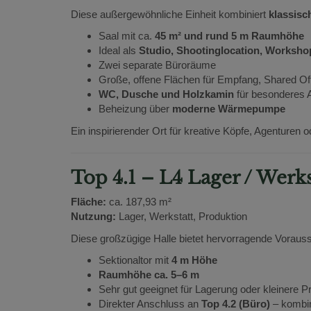
Diese außergewöhnliche Einheit kombiniert
klassisc
Saal mit ca.
45 m² und rund 5 m Raumhöhe
Ideal als
Studio, Shootinglocation, Worksho
Zwei separate Büroräume
Große, offene Flächen für Empfang, Shared Off
WC, Dusche und Holzkamin
für besonderes 
Beheizung über
moderne Wärmepumpe
Ein inspirierender Ort für kreative Köpfe, Agenturen
Top 4.1 – L4 Lager / Werks
Fläche:
ca. 187,93 m²
Nutzung:
Lager, Werkstatt, Produktion
Diese großzügige Halle bietet hervorragende Vorausse
Sektionaltor mit
4 m Höhe
Raumhöhe ca. 5–6 m
Sehr gut geeignet für Lagerung oder kleinere P
Direkter Anschluss an
Top 4.2 (Büro)
– kombin