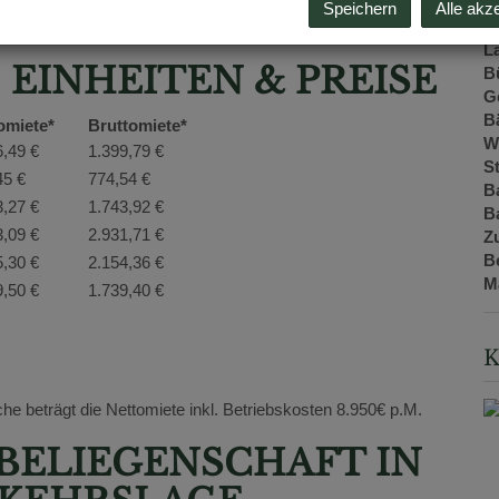
N
 oder als gesamte Einheit
angemietet werden und
Speichern
Alle akz
G
e Ausstattung und flexible Nutzungsmöglichkeiten.
L
 EINHEITEN & PREISE
B
G
B
omiete*
Bruttomiete*
W
6,49 €
1.399,79 €
St
45 €
774,54 €
B
3,27 €
1.743,92 €
B
3,09 €
2.931,71 €
Z
B
5,30 €
2.154,36 €
M
9,50 €
1.739,40 €
K
he beträgt die Nettomiete inkl. Betriebskosten 8.950€ p.M.
ELIEGENSCHAFT IN