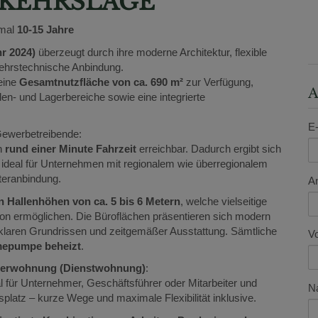
RKEHRSLAGE
mal
10-15 Jahre
r 2024)
überzeugt durch ihre moderne Architektur, flexible
ehrstechnische Anbindung.
eine
Gesamtnutzfläche von ca. 690 m²
zur Verfügung,
A
len- und Lagerbereiche sowie eine integrierte
E-
 Gewerbetreibende:
in
rund einer Minute Fahrzeit
erreichbar. Dadurch ergibt sich
, ideal für Unternehmen mit regionalem wie überregionalem
teranbindung.
A
 Hallenhöhen von ca. 5 bis 6 Metern
, welche vielseitige
ion ermöglichen. Die Büroflächen präsentieren sich modern
 klaren Grundrissen und zeitgemäßer Ausstattung. Sämtliche
V
rmepumpe beheizt
.
gerwohnung (Dienstwohnung)
:
al für Unternehmer, Geschäftsführer oder Mitarbeiter und
N
platz – kurze Wege und maximale Flexibilität inklusive.