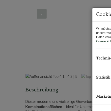
Cookie
Wir möchte
unserer We
Daten vera
Cookie Pol
Technis
Statistik
Beschreibung
Marketi
Dieser moderne und vielseitige Gewerbestandort biet
Kombinationsflächen
– ideal für Unternehmen, Krea