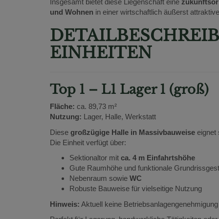
Insgesamt bietet diese Liegenschaft eine
zukunftsor
und Wohnen
in einer wirtschaftlich äußerst attraktiv
DETAILBESCHREI
EINHEITEN
Top 1 – L1 Lager 1 (groß)
Fläche:
ca. 89,73 m²
Nutzung:
Lager, Halle, Werkstatt
Diese
großzügige Halle in Massivbauweise
eignet 
Die Einheit verfügt über:
Sektionaltor mit
ca. 4 m Einfahrtshöhe
Gute Raumhöhe und funktionale Grundrissgest
Nebenraum sowie
WC
Robuste Bauweise für vielseitige Nutzung
Hinweis:
Aktuell keine Betriebsanlagengenehmigung