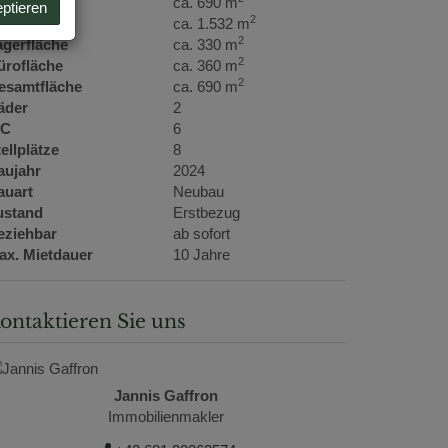
utzfläche
ca. 690 m
eptieren
2
rundfläche
ca. 1.532 m
2
agerfläche
ca. 330 m
2
ürofläche
ca. 360 m
2
esamtfläche
ca. 690 m
äder
2
C
6
ellplätze
8
aujahr
2024
auart
Neubau
ustand
Erstbezug
eziehbar
ab sofort
ax. Mietdauer
10 Jahre
ontaktieren Sie uns
Jannis Gaffron
Immobilienmakler