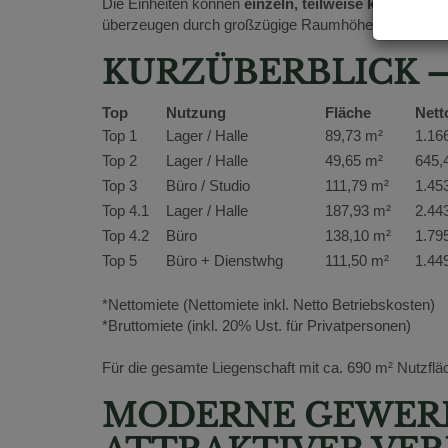
Die Einheiten können
einzeln, teilweise kombiniert
überzeugen durch großzügige Raumhöhen, hochwertig
KURZÜBERBLICK –
Top
Nutzung
Fläche
Nett
Top 1
Lager / Halle
89,73 m²
1.16
Top 2
Lager / Halle
49,65 m²
645,
Top 3
Büro / Studio
111,79 m²
1.45
Top 4.1
Lager / Halle
187,93 m²
2.44
Top 4.2
Büro
138,10 m²
1.79
Top 5
Büro + Dienstwhg
111,50 m²
1.44
*Nettomiete (Nettomiete inkl. Netto Betriebskosten)
*Bruttomiete (inkl. 20% Ust. für Privatpersonen)
Für die gesamte Liegenschaft mit ca. 690 m² Nutzfläc
MODERNE GEWERB