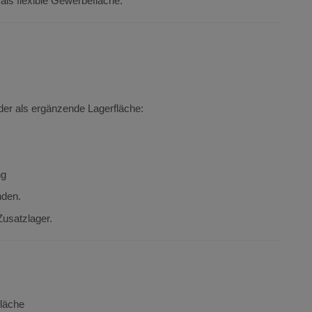
als flexible Gewerbefläche.
oder als ergänzende Lagerfläche:
ng
nden.
Zusatzlager.
fläche