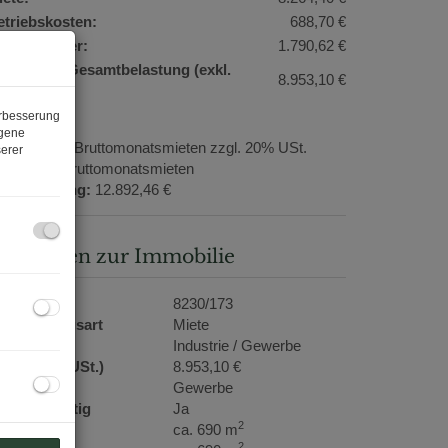
etriebskosten:
688,70 €
msatzsteuer:
1.790,62 €
onatliche Gesamtbelastung (exkl.
8.953,10 €
t.):
erbesserung
ogene
rovision:
3 Bruttomonatsmieten zzgl. 20% USt.
erer
aution:
3 Bruttomonatsmieten
ergebührung:
12.892,46 €
asisdaten zur Immobilie
bjektnr.
8230/173
ermarktungsart
Miete
bjektart
Industrie / Gewerbe
ete (exkl. USt.)
8.953,10 €
utzungsart
Gewerbe
hlüsselfertig
Ja
2
läche
ca. 690 m
2