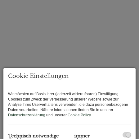
Cookie Einstellungen
Wir möchten auf Basis Ihrer (jederzeit widerrufbaren) Einwilligung
Cookies zum Zweck der Verbesserung unserer Website sowie zur
Analyse Ihres Userverhaltens verwenden, die dazu personenbezogene
Daten verarbeiten. Nähere Informationen finden Sie in unserer
Beschreibung
Datenschutzerklärung
und unserer
Cookie Policy
.
Willkommen in Ihrem neuen Zuhause – zwischen
Antonspark
und Helmut-Zilk-Park
! Diese 4 Zimmer-Wohnung (durch
Technisch notwendige
immer