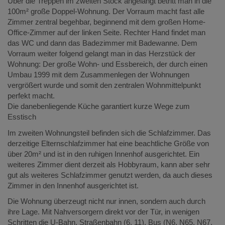
Über die Treppen im zweiten Stock angelangt betritt man in die
100m² große Doppel-Wohnung. Der Vorraum macht fast alle
Zimmer zentral begehbar, beginnend mit dem großen Home-
Office-Zimmer auf der linken Seite. Rechter Hand findet man
das WC und dann das Badezimmer mit Badewanne. Dem
Vorraum weiter folgend gelangt man in das Herzstück der
Wohnung: Der große Wohn- und Essbereich, der durch einen
Umbau 1999 mit dem Zusammenlegen der Wohnungen
vergrößert wurde und somit den zentralen Wohnmittelpunkt
perfekt macht.
Die danebenliegende Küche garantiert kurze Wege zum
Esstisch
Im zweiten Wohnungsteil befinden sich die Schlafzimmer. Das
derzeitige Elternschlafzimmer hat eine beachtliche Größe von
über 20m² und ist in den ruhigen Innenhof ausgerichtet. Ein
weiteres Zimmer dient derzeit als Hobbyraum, kann aber sehr
gut als weiteres Schlafzimmer genutzt werden, da auch dieses
Zimmer in den Innenhof ausgerichtet ist.
Die Wohnung überzeugt nicht nur innen, sondern auch durch
ihre Lage. Mit Nahversorgern direkt vor der Tür, in wenigen
Schritten die U-Bahn, Straßenbahn (6, 11), Bus (N6, N65, N67,