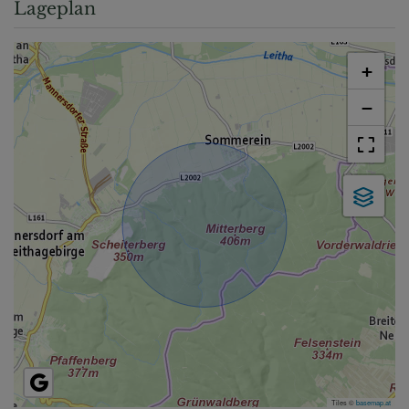
Lageplan
+
−
Tiles ©
basemap.at