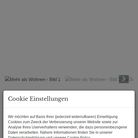
Beschreibung
Cookie Einstellungen
Familienfreundliches
Wir möchten auf Basis Ihrer (jederzeit widerrufbaren) Einwilligung
Cookies zum Zweck der Verbesserung unserer Website sowie zur
Einfamilienhaus mit
Analyse Ihres Userverhaltens verwenden, die dazu personenbezogene
Daten verarbeiten. Nähere Informationen finden Sie in unserer
Datenschutzerklärung
und unserer
Cookie Policy
.