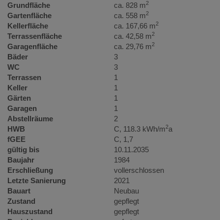
2
Grundfläche
ca. 828 m
2
Gartenfläche
ca. 558 m
2
Kellerfläche
ca. 167,66 m
2
Terrassenfläche
ca. 42,58 m
2
Garagenfläche
ca. 29,76 m
Bäder
3
WC
3
Terrassen
1
Keller
1
Gärten
1
Garagen
1
Abstellräume
2
2
HWB
C, 118.3 kWh/m
a
fGEE
C, 1,7
gültig bis
10.11.2035
Baujahr
1984
Erschließung
vollerschlossen
Letzte Sanierung
2021
Bauart
Neubau
Zustand
gepflegt
Hauszustand
gepflegt