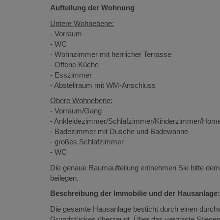
Aufteilung der Wohnung
Untere Wohnebene:
- Vorraum
- WC
- Wohnzimmer mit herrlicher Terrasse
- Offene Küche
- Esszimmer
- Abstellraum mit WM-Anschluss
Obere Wohnebene:
- Vorraum/Gang
- Ankleidezimmer/Schlafzimmer/Kinderzimmer/Home
- Badezimmer mit Dusche und Badewanne
- großes Schlafzimmer
- WC
Die genaue Raumaufteilung entnehmen Sie bitte dem
beilegen.
Beschreibung der Immobilie und der Hausanlage:
Die gesamte Hausanlage besticht durch einen durchw
Grundstückes überzeugt. Über das verglaste Stiegen