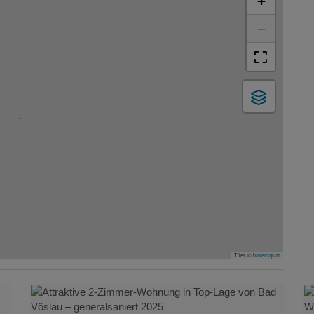
+
−
Tiles ©
basemap.at