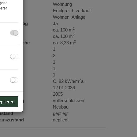
ogene
bjektart
Wohnung
erer
aufpreis
Erfolgreich verkauft
utzungsart
Wohnen
Anlage
hlüsselfertig
Ja
2
läche
ca. 100 m
2
ohnfläche
ca. 100 m
2
errassenfläche
ca. 8,33 m
äder
1
C
2
errassen
1
ellplätze
1
ller
1
2
WB
C, 82 kWh/m
a
ltig bis
12.01.2036
aujahr
2005
rschließung
vollerschlossen
eptieren
auart
Neubau
ustand
gepflegt
auszustand
gepflegt