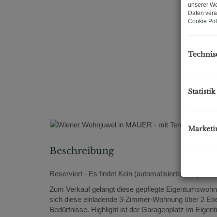
unserer We
Daten vera
Cookie Pol
Technis
Statistik
Marketi
Beschreibung
Reserviert - Es findet Kein (automatisierter) Exposé-
Zum Verkauf gelangt diese gepflegte Eigentumswohn
sich diese einladende 3-Zimmer-Wohnung über 2 Ebene
Bedürfnisse. Highlight ist der Garagenplatz im Eigent