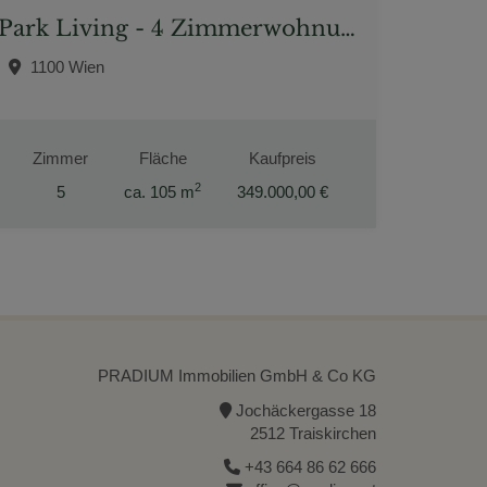
Park Living - 4 Zimmerwohnung auf 100m² Wohnfläche Nähe Matzleinsdorfer Platz
1100 Wien
Zimmer
Fläche
Kaufpreis
2
5
ca. 105 m
349.000,00 €
PRADIUM Immobilien GmbH & Co KG
Jochäckergasse 18
2512 Traiskirchen
+43 664 86 62 666