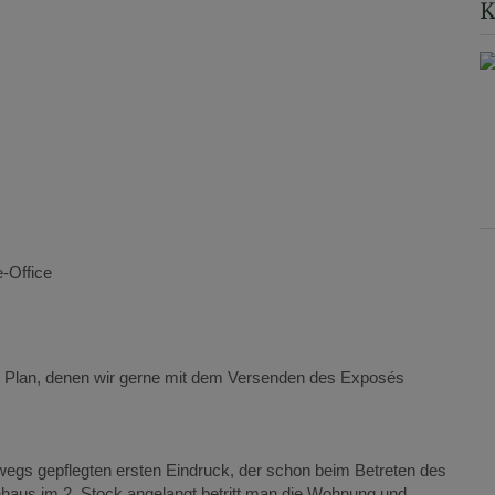
K
-Office
 Plan, denen wir gerne mit dem Versenden des Exposés
egs gepflegten ersten Eindruck, der schon beim Betreten des
haus im 2. Stock angelangt betritt man die Wohnung und