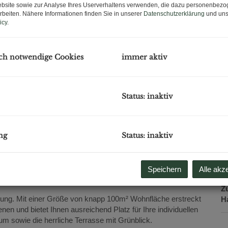
bsite sowie zur Analyse Ihres Userverhaltens verwenden, die dazu personenbez
O
rbeiten. Nähere Informationen finden Sie in unserer
Datenschutzerklärung
und uns
K
icy
.
N
Sc
F
ch notwendige Cookies
immer aktiv
W
T
B
W
Status: inaktiv
T
St
Ke
ng
Status: inaktiv
H
gü
B
E
Speichern
Alle akz
B
Versand statt.
Z
ung. Mit einer Größe von knapp 100m² Wohnfläche erstreckt
H
n und bietet Ihnen ausreichend Platz für Ihre individuellen
um sowie die herrliche Terrasse mit Grünblick.