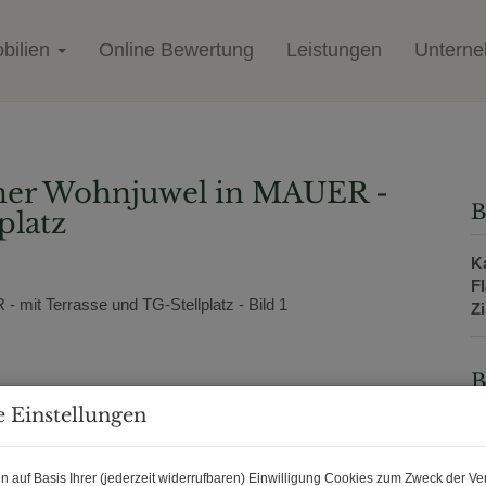
bilien
Online Bewertung
Leistungen
Untern
ener Wohnjuwel in MAUER -
B
platz
K
F
Z
B
 Einstellungen
O
Z
V
n auf Basis Ihrer (jederzeit widerrufbaren) Einwilligung Cookies zum Zweck der V