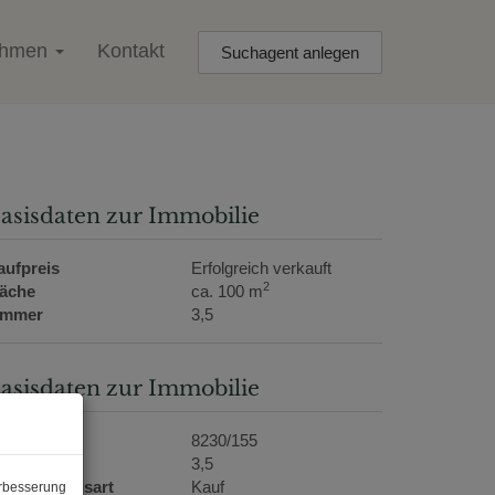
ehmen
Kontakt
Suchagent anlegen
asisdaten zur Immobilie
aufpreis
Erfolgreich verkauft
2
läche
ca. 100 m
immer
3,5
asisdaten zur Immobilie
bjektnr.
8230/155
immer
3,5
ermarktungsart
Kauf
erbesserung